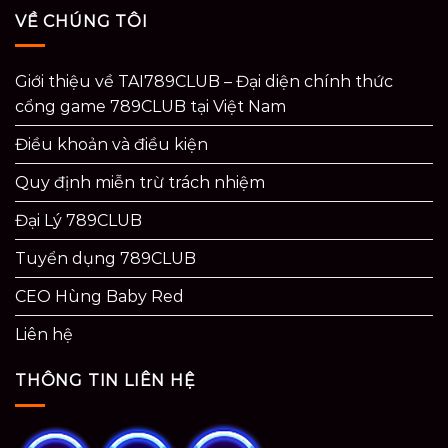
VỀ CHÚNG TÔI
Giới thiệu về TAI789CLUB – Đại diện chính thức
cổng game 789CLUB tại Việt Nam
Điều khoản và điều kiện
Quy định miễn trừ trách nhiệm
Đại Lý 789CLUB
Tuyển dụng 789CLUB
CEO Hùng Baby Red
Liên hệ
THÔNG TIN LIÊN HỆ