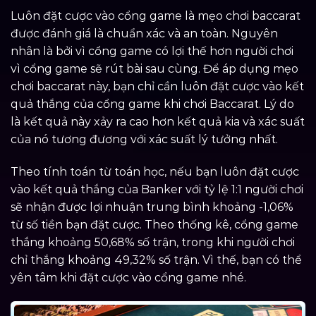
Luôn đặt cược vào cổng game là mẹo chơi baccarat
được đánh giá là chuẩn xác và an toàn. Nguyên
nhân là bởi vì cổng game có lợi thế hơn người chơi
vì cổng game sẽ rút bài sau cùng. Để áp dụng mẹo
chơi baccarat này, bạn chỉ cần luôn đặt cược vào kết
quả thắng của cổng game khi chơi Baccarat. Lý do
là kết quả này xảy ra cao hơn kết quả kia và xác suất
của nó tương đương với xác suất lý tưởng nhất.
Theo tính toán từ toán học, nếu bạn luôn đặt cược
vào kết quả thắng của Banker với tỷ lệ 1:1 người chơi
sẽ nhận được lợi nhuận trung bình khoảng -1,06%
từ số tiền bạn đặt cược. Theo thống kê, cổng game
thắng khoảng 50,68% số trận, trong khi người chơi
chỉ thắng khoảng 49,32% số trận. Vì thế, bạn có thể
yên tâm khi đặt cược vào cổng game nhé.