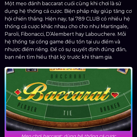
Một mẹo đánh baccarat cuối cùng khi chơi là sử
dụng hệ thống cá cược. Biện pháp này giúp tăng cơ
hội chiến thắng. Hiện nay, tại 789 CLUB có nhiều hệ
thống cá cược khác nhau cho cho như Martingale,
Paroli, Fibonacci, D’Alembert hay Labouchere. Mỗi
hệ thống tại cổng game đều tồn tại ưu điểm và
nhược điểm riêng. Để có sự quyết định đúng đắn,
bạn nên tìm hiểu thật kỹ trước khi tham gia.
Mẹo chơi baccarat: dùng hệ thống cá cược