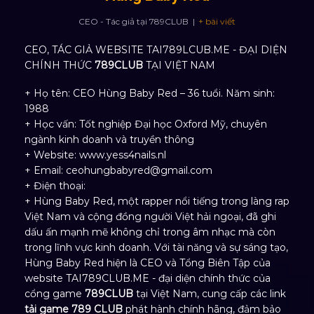
CEO - Tác giả
tại
789CLUB
|
+ bài viết
CEO, TÁC GIẢ WEBSITE TAI789LCUB.ME - ĐẠI DIỆN
CHÍNH THỨC
789CLUB
TẠI VIỆT NAM
+ Họ tên: CEO Hùng Baby Red – 36 tuổi. Năm sinh:
1988
+ Học vấn: Tốt nghiệp Đại học Oxford Mỹ, chuyên
ngành kinh doanh và truyền thông
+ Website: www.yess4nails.nl
+ Email:
ceohungbabyred@gmail.com
+ Điện thoại:
+ Hùng Baby Red, một rapper nổi tiếng trong làng rap
Việt Nam và cộng đồng người Việt hải ngoại, đã ghi
dấu ấn mạnh mẽ không chỉ trong âm nhạc mà còn
trong lĩnh vực kinh doanh. Với tài năng và sự sáng tạo,
Hùng Baby Red hiện là CEO và Tổng Biên Tập của
website TAI789CLUB.ME - đại diện chính thức của
cổng game
789CLUB
tại Việt Nam, cung cấp các link
tải game 789 CLUB
phát hành chính hãng, đảm bảo