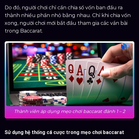
Do đó, người chơi chỉ cần chia số vốn ban đầu ra
thành nhiều phần nhỏ bằng nhau. Chỉ khi chia vốn
xong, người chơi mới bắt đầu tham gia các ván bài
trong Baccarat.
Thành viên áp dụng mẹo chơi baccarat đánh 1 – 2
Sử dụng hệ thống cá cược trong mẹo chơi baccarat