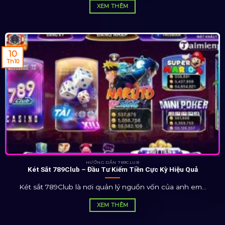
Game bài đổi thưởng
XEM THÊM
Bắn cá ăn xu
Nổ hũ đổi thưởng
10
Các game tại đây đều được phát triển bởi
Th10
những studio và nhà phát hành danh tiếng
nhất. Trước khi được cung cấp chính thức trên
hệ thống, toàn bộ game cũng đều phải trải
qua các bài test nghiêm ngặt của các tổ chức
thứ 3 uy tín như BMM và iLabs Tech.
HƯỚNG DẪN 789CLUB
Két Sắt 789Club – Đầu Tư Kiếm Tiền Cực Kỳ Hiệu Quả
Két sắt 789Club là nơi quản lý nguồn vốn của anh em...
XEM THÊM