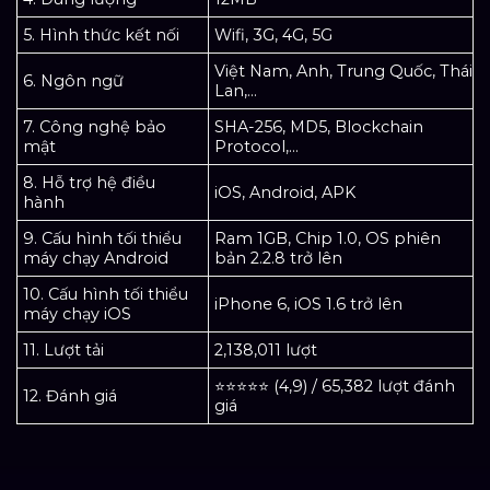
5. Hình thức kết nối
Wifi, 3G, 4G, 5G
Việt Nam, Anh, Trung Quốc, Thái
6. Ngôn ngữ
Lan,…
7. Công nghệ bảo
SHA-256, MD5, Blockchain
mật
Protocol,…
8. Hỗ trợ hệ điều
iOS, Android, APK
hành
9. Cấu hình tối thiểu
Ram 1GB, Chip 1.0, OS phiên
máy chạy Android
bản 2.2.8 trở lên
10. Cấu hình tối thiểu
iPhone 6, iOS 1.6 trở lên
máy chạy iOS
11. Lượt tải
2,138,011 lượt
⭐⭐⭐⭐⭐ (4,9) / 65,382 lượt đánh
12. Đánh giá
giá