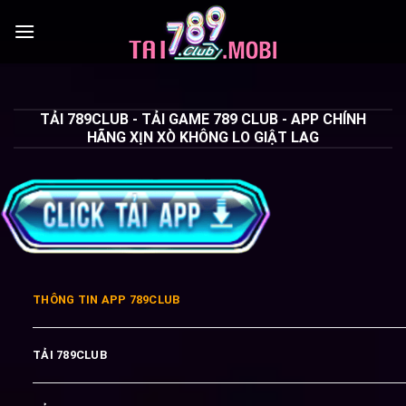
TẢI 789CLUB - TẢI GAME 789 CLUB - APP CHÍNH
HÃNG XỊN XÒ KHÔNG LO GIẬT LAG
THÔNG TIN APP 789CLUB
TẢI 789CLUB