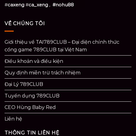
cao điểm hơn hàng trăm ngàn người cùng
#
caxeng
#
ca_xeng
,
#nohu88
online một lúc. Dù bạn chơi bằng PC hay điện
thoại, đường truyền mượt mà vẫn đảm bảo trải
VỀ CHÚNG TÔI
nghiệm xuyên suốt.
Hơn 50+ tựa game thuộc 5+ danh mục cá cược
Giới thiệu về TAI789CLUB – Đại diện chính thức
Nói đến
789CLUB
thì phải nhắc về kho game
cổng game 789CLUB tại Việt Nam
cực kỳ phong phú mà hệ thống cung cấp.
Điều khoản và điều kiện
Người chơi có thể lựa chọn giữa các thể loại
phổ biến như thể thao, casino trực tuyến,
Quy định miễn trừ trách nhiệm
game bài, bắn cá đổi thưởng, slot game và
Đại Lý 789CLUB
nhiều minigame hấp dẫn,
Tuyển dụng 789CLUB
Mỗi sản phẩm tại đây còn được các nhà phát
CEO Hùng Baby Red
triển lớn đầu tư chỉnh chu về mặt hình ảnh, âm
thanh và giao diện người dùng. Ngoài ra, kết
Liên hệ
quả của các game cũng được những bên uy
tín thứ ba kiểm tra để đảm bảo thuật toán
THÔNG TIN LIÊN HỆ