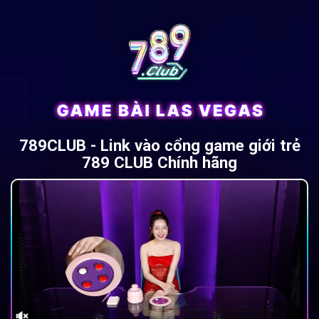
Skip
to
content
789CLUB - Link vào cổng game giới trẻ
789 CLUB Chính hãng