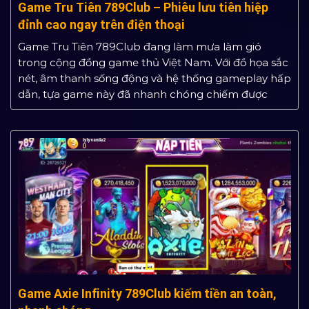
Game Tru Tiên 789Club – Phiêu lưu tiên hiệp
đỉnh cao ngay trên điện thoại
Game Tru Tiên 789Club đang làm mưa làm gió
trong cộng đồng game thủ Việt Nam. Với đồ họa sắc
nét, âm thanh sống động và hệ thống gameplay hấp
dẫn, tựa game này đã nhanh chóng chiếm được
cảm tình của đông đảo người chơi. Bài viết này sẽ
giúp bạn khám phá thế…
Game Axie Infinity 789Club kiếm tiền an toàn,