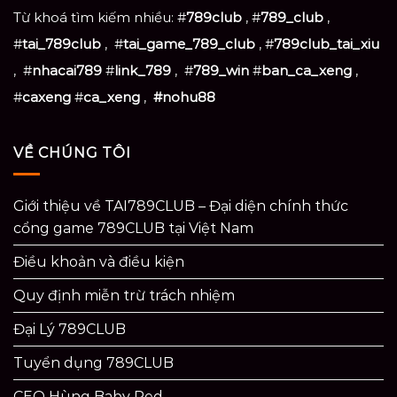
Từ khoá tìm kiếm nhiều: #
789club
, #
789_club
,
#
tai_789club
, #
tai_game_789_club
, #
789club_tai_xiu
, #
nhacai789
#
link_789
, #
789_win
#
ban_ca_xeng
,
#
caxeng
#
ca_xeng
,
#nohu88
VỀ CHÚNG TÔI
Giới thiệu về TAI789CLUB – Đại diện chính thức
cổng game 789CLUB tại Việt Nam
Điều khoản và điều kiện
Quy định miễn trừ trách nhiệm
Đại Lý 789CLUB
Tuyển dụng 789CLUB
CEO Hùng Baby Red