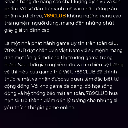
khách hàng để nâng cao chất lượng dịch vụ và sản
phẩm.
Với sự đầu tư mạnh mẽ vào chất lượng sản
phẩm và dịch vụ,
789CLUB
không ngừng nâng cao
trải nghiệm người dùng, mang đến những phút
giây giải trí đỉnh cao.
Là một nhà phát hành game uy tín trên toàn cầu,
789CLUB đặt chân đến Việt Nam với sứ mệnh mang
đến một làn gió mới cho thị trường game trong
nước. Sau thời gian nghiên cứu và tìm hiểu kỹ lưỡng
về thị hiếu của game thủ Việt, 789CLUB đã chính
thức ra mắt và nhận được sự quan tâm đặc biệt từ
cộng đồng. Với kho game đa dạng, đồ họa sống
động và hệ thống bảo mật an toàn, 789CLUB hứa
hẹn sẽ trở thành điểm đến lý tưởng cho những ai
yêu thích thế giới game online.