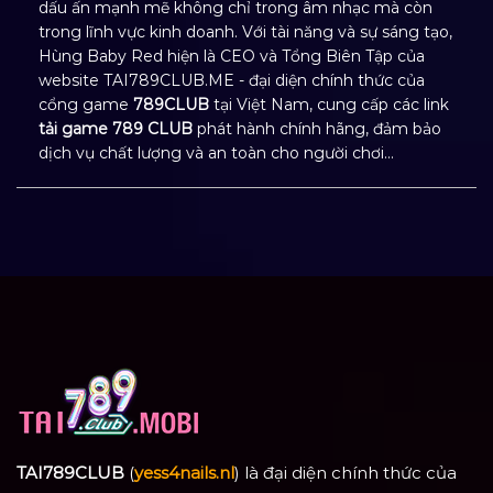
dấu ấn mạnh mẽ không chỉ trong âm nhạc mà còn
trong lĩnh vực kinh doanh. Với tài năng và sự sáng tạo,
Hùng Baby Red hiện là CEO và Tổng Biên Tập của
website TAI789CLUB.ME - đại diện chính thức của
cổng game
789CLUB
tại Việt Nam, cung cấp các link
tải game 789 CLUB
phát hành chính hãng, đảm bảo
dịch vụ chất lượng và an toàn cho người chơi...
TAI789CLUB
(
yess4nails.nl
) là đại diện chính thức của