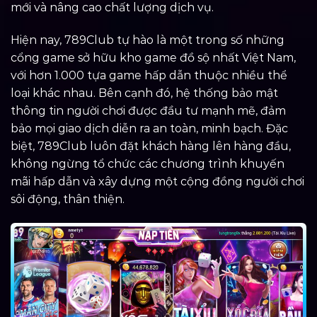
mới và nâng cao chất lượng dịch vụ.
Hiện nay, 789Club tự hào là một trong số những
cổng game sở hữu kho game đồ sộ nhất Việt Nam,
với hơn 1.000 tựa game hấp dẫn thuộc nhiều thể
loại khác nhau. Bên cạnh đó, hệ thống bảo mật
thông tin người chơi được đầu tư mạnh mẽ, đảm
bảo mọi giao dịch diễn ra an toàn, minh bạch. Đặc
biệt, 789Club luôn đặt khách hàng lên hàng đầu,
không ngừng tổ chức các chương trình khuyến
mãi hấp dẫn và xây dựng một cộng đồng người chơi
sôi động, thân thiện.