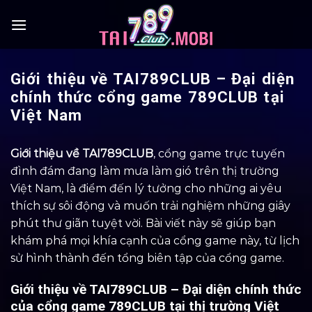
Skip
to
content
Giới thiệu về TAI789CLUB – Đại diện
chính thức cổng game 789CLUB tại
Việt Nam
Giới thiệu về TAI789CLUB
, cổng game trực tuyến
đình đám đang làm mưa làm gió trên thị trường
Việt Nam, là điểm đến lý tưởng cho những ai yêu
thích sự sôi động và muốn trải nghiệm những giây
phút thư giãn tuyệt vời. Bài viết này sẽ giúp bạn
khám phá mọi khía cạnh của cổng game này, từ lịch
sử hình thành đến tổng biên tập của cổng game.
Giới thiệu về TAI789CLUB – Đại diện chính thức
của cổng game 789CLUB tại thị trường Việt