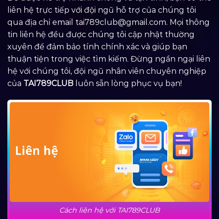
liên hệ trực tiếp với đội ngũ hỗ trợ của chúng tôi
qua địa chỉ email
tai789club@gmail.com
. Mọi thông
tin liên hệ đều được chúng tôi cập nhật thường
xuyên để đảm bảo tính chính xác và giúp bạn
thuận tiện trong việc tìm kiếm. Đừng ngần ngại liên
hệ với chúng tôi, đội ngũ nhân viên chuyên nghiệp
của
TAI789CLUB
luôn sẵn lòng phục vụ bạn!
Cách liên hệ với TAI789CLUB