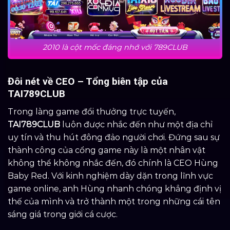
2010 là cột mốc đáng nhớ với 789CLUB
Đôi nét về CEO – Tổng biên tập của
TAI789CLUB
Trong làng game đổi thưởng trực tuyến,
TAI789CLUB
luôn được nhắc đến như một địa chỉ
uy tín và thu hút đông đảo người chơi. Đứng sau sự
thành công của cổng game này là một nhân vật
không thể không nhắc đến, đó chính là CEO Hùng
Baby Red. Với kinh nghiệm dày dặn trong lĩnh vực
game online, anh Hùng nhanh chóng khẳng định vị
thế của mình và trở thành một trong những cái tên
sáng giá trong giới cá cược.