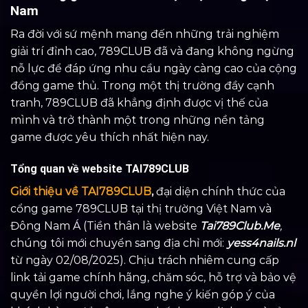
Nam
Ra đời với sứ mệnh mang đến những trải nghiệm
giải trí đỉnh cao, 789CLUB đã và đang không ngừng
nỗ lực để đáp ứng nhu cầu ngày càng cao của cộng
đồng game thủ. Trong một thị trường đầy cạnh
tranh, 789CLUB đã khẳng định được vị thế của
mình và trở thành một trong những nền tảng
game được yêu thích nhất hiện nay.
Tổng quan về website TAI789CLUB
Giới thiệu về TAI789CLUB
,
đại diện chính thức của
cổng game 789CLUB tại thị trường Việt Nam và
Đông Nam Á (Tiền thân là website
Tai789Club.Me
,
chúng tôi mới chuyển sang địa chỉ mới:
yess4nails.nl
từ ngày 02/08/2025). Chịu trách nhiêm cung cấp
link tải game chính hãng, chăm sóc, hỗ trợ và bảo vệ
quyền lợi người chơi, lắng nghe ý kiến góp ý của